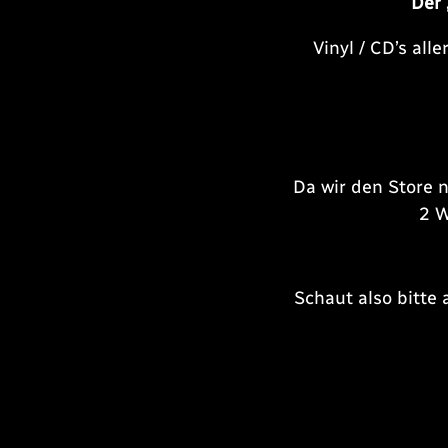
Der 
Vinyl / CD’s al
Da wir den Store n
2 W
Schaut also bitte